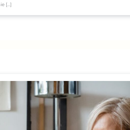
e […]