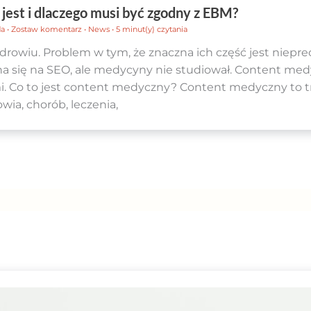
est i dlaczego musi być zgodny z EBM?
da
•
Zostaw komentarz
•
News
•
5 minut(y) czytania
 zdrowiu. Problem w tym, że znaczna ich część jest niepre
na się na SEO, ale medycyny nie studiował. Content med
i. Co to jest content medyczny? Content medyczny to tr
wia, chorób, leczenia,