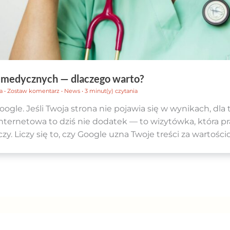
w medycznych — dlaczego warto?
da
•
Zostaw komentarz
•
News
•
3 minut(y) czytania
oogle. Jeśli Twoja strona nie pojawia się w wynikach, dl
 internetowa to dziś nie dodatek — to wizytówka, która p
zy. Liczy się to, czy Google uzna Twoje treści za wartości