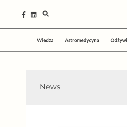
Przejdź
do
Szukaj
treści
Wiedza
Astromedycyna
Odżywi
News