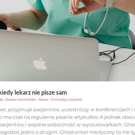
iedy lekarz nie pisze sam
da
•
Zostaw komentarz
•
News
•
3 minut(y) czytania
net, przyjmuje pacjentów, uczestniczy w konferencjach i
o ma czas na regularne pisanie artykułów. A jednak obe
 pacjentów i wspiera widoczność w wyszukiwarkach. Gho
pogodzić jedno z drugim. Ghostwriter medyczny to nie t