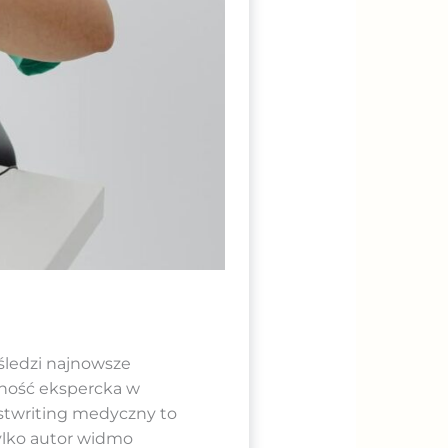
 śledzi najnowsze
cność ekspercka w
stwriting medyczny to
ylko autor widmo