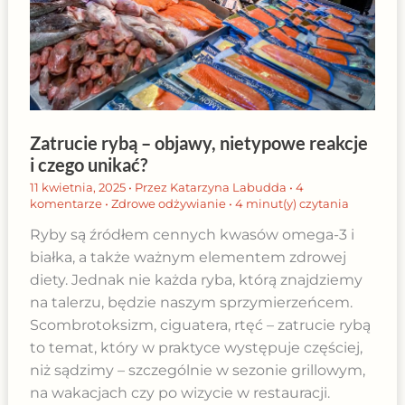
Zatrucie rybą – objawy, nietypowe reakcje
i czego unikać?
11 kwietnia, 2025
• Przez
Katarzyna Labudda
•
4
komentarze
•
Zdrowe odżywianie
•
4 minut(y) czytania
Ryby są źródłem cennych kwasów omega-3 i
białka, a także ważnym elementem zdrowej
diety. Jednak nie każda ryba, którą znajdziemy
na talerzu, będzie naszym sprzymierzeńcem.
Scombrotoksizm, ciguatera, rtęć – zatrucie rybą
to temat, który w praktyce występuje częściej,
niż sądzimy – szczególnie w sezonie grillowym,
na wakacjach czy po wizycie w restauracji.