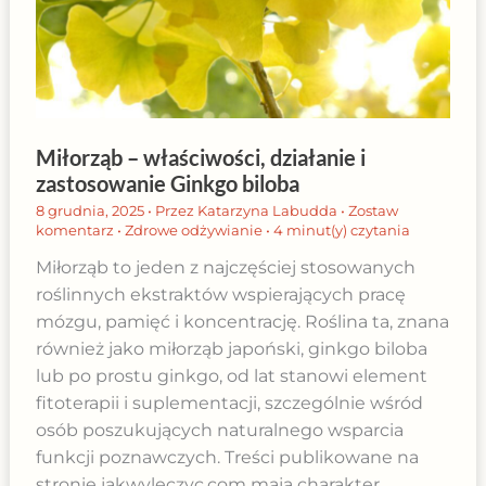
Miłorząb – właściwości, działanie i
zastosowanie Ginkgo biloba
8 grudnia, 2025
• Przez
Katarzyna Labudda
•
Zostaw
komentarz
•
Zdrowe odżywianie
•
4 minut(y) czytania
Miłorząb to jeden z najczęściej stosowanych
roślinnych ekstraktów wspierających pracę
mózgu, pamięć i koncentrację. Roślina ta, znana
również jako miłorząb japoński, ginkgo biloba
lub po prostu ginkgo, od lat stanowi element
fitoterapii i suplementacji, szczególnie wśród
osób poszukujących naturalnego wsparcia
funkcji poznawczych. Treści publikowane na
stronie jakwyleczyc.com mają charakter