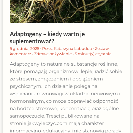
Adaptogeny – kiedy warto je
suplementować?
5 grudnia, 2025
• Przez
Katarzyna Labudda
•
Zostaw
komentarz
•
Zdrowe odżywianie
•
5 minut(y) czytania
Adaptogeny to naturalne substancje roślinne,
które pomagają organizmowi lepiej radzić sobie
ze stresem, zmęczeniem i obciążeniem
psychicznym. Ich działanie polega na
wspieraniu równowagi w układzie nerwowym i
hormonalnym, co może poprawiać odporność
na bodźce stresowe, koncentrację oraz ogólne
samopoczucie. Treści publikowane na
stronie jakwyleczyc.com mają charakter
informacyjno-edukacyjny i nie stanowią porady