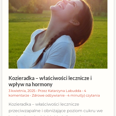
Kozieradka – właściwości lecznicze i
wpływ na hormony
3 kwietnia, 2025
• Przez
Katarzyna Labudda
•
4
komentarze
•
Zdrowe odżywianie
•
4 minut(y) czytania
Kozieradka – właściwości lecznicze
przeciwzapalne i obniżające poziom cukru we