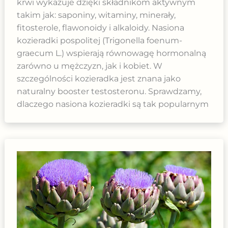
krwi wykazuje dzięki składnikom aktywnym
takim jak: saponiny, witaminy, minerały,
fitosterole, flawonoidy i alkaloidy. Nasiona
kozieradki pospolitej (Trigonella foenum-
graecum L.) wspierają równowagę hormonalną
zarówno u mężczyzn, jak i kobiet. W
szczególności kozieradka jest znana jako
naturalny booster testosteronu. Sprawdzamy,
dlaczego nasiona kozieradki są tak popularnym