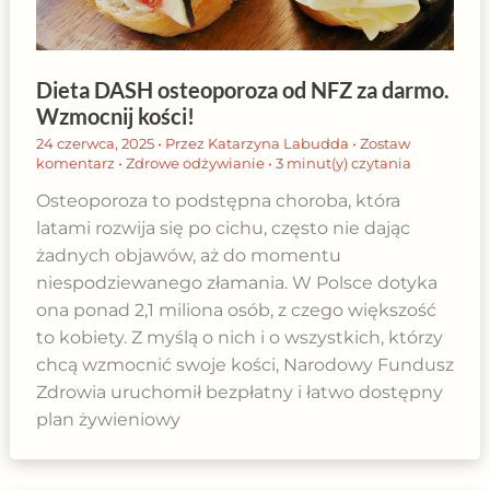
Dieta DASH osteoporoza od NFZ za darmo.
Wzmocnij kości!
24 czerwca, 2025
• Przez
Katarzyna Labudda
•
Zostaw
komentarz
•
Zdrowe odżywianie
•
3 minut(y) czytania
Osteoporoza to podstępna choroba, która
latami rozwija się po cichu, często nie dając
żadnych objawów, aż do momentu
niespodziewanego złamania. W Polsce dotyka
ona ponad 2,1 miliona osób, z czego większość
to kobiety. Z myślą o nich i o wszystkich, którzy
chcą wzmocnić swoje kości, Narodowy Fundusz
Zdrowia uruchomił bezpłatny i łatwo dostępny
plan żywieniowy