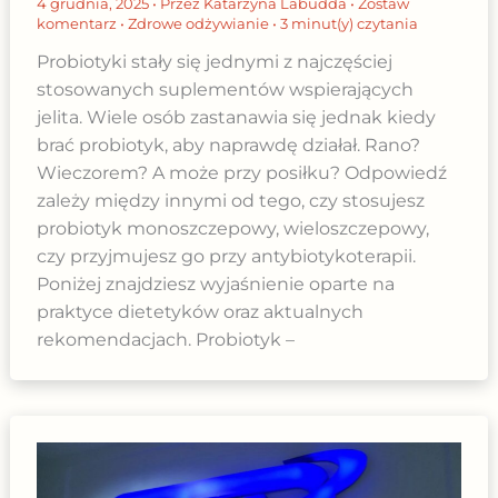
4 grudnia, 2025
• Przez
Katarzyna Labudda
•
Zostaw
komentarz
•
Zdrowe odżywianie
•
3 minut(y) czytania
Probiotyki stały się jednymi z najczęściej
stosowanych suplementów wspierających
jelita. Wiele osób zastanawia się jednak kiedy
brać probiotyk, aby naprawdę działał. Rano?
Wieczorem? A może przy posiłku? Odpowiedź
zależy między innymi od tego, czy stosujesz
probiotyk monoszczepowy, wieloszczepowy,
czy przyjmujesz go przy antybiotykoterapii.
Poniżej znajdziesz wyjaśnienie oparte na
praktyce dietetyków oraz aktualnych
rekomendacjach. Probiotyk –