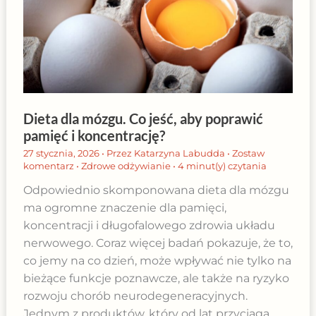
Dieta dla mózgu. Co jeść, aby poprawić
pamięć i koncentrację?
27 stycznia, 2026
• Przez
Katarzyna Labudda
•
Zostaw
komentarz
•
Zdrowe odżywianie
•
4 minut(y) czytania
Odpowiednio skomponowana dieta dla mózgu
ma ogromne znaczenie dla pamięci,
koncentracji i długofalowego zdrowia układu
nerwowego. Coraz więcej badań pokazuje, że to,
co jemy na co dzień, może wpływać nie tylko na
bieżące funkcje poznawcze, ale także na ryzyko
rozwoju chorób neurodegeneracyjnych.
Jednym z produktów, który od lat przyciąga