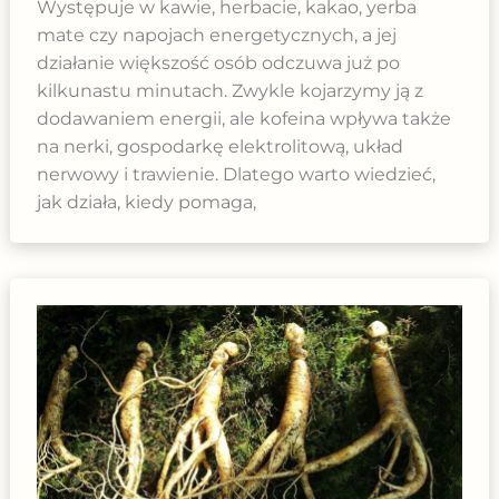
Występuje w kawie, herbacie, kakao, yerba
mate czy napojach energetycznych, a jej
działanie większość osób odczuwa już po
kilkunastu minutach. Zwykle kojarzymy ją z
dodawaniem energii, ale kofeina wpływa także
na nerki, gospodarkę elektrolitową, układ
nerwowy i trawienie. Dlatego warto wiedzieć,
jak działa, kiedy pomaga,