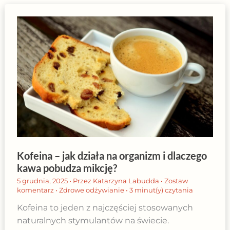
Kofeina – jak działa na organizm i dlaczego
kawa pobudza mikcję?
5 grudnia, 2025
• Przez
Katarzyna Labudda
•
Zostaw
komentarz
•
Zdrowe odżywianie
•
3 minut(y) czytania
Kofeina to jeden z najczęściej stosowanych
naturalnych stymulantów na świecie.