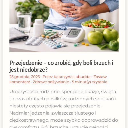
Przejedzenie – co zrobić, gdy boli brzuch i
jest niedobrze?
25 grudnia, 2025
• Przez
Katarzyna Labudda
•
Zostaw
komentarz
•
Zdrowe odżywianie
•
5 minut(y) czytania
Uroczystości rodzinne, specjalne okazje, święta
to czas obfitych posiłków, rodzinnych spotkań i
niestety często pojawia się przejedzenie.
Nadmiar jedzenia, zwłaszcza tłustego i
ciężkostrawnego, może szybko doprowadzić do
dyskomfortu. Ból brzucha, uczucie pełności,