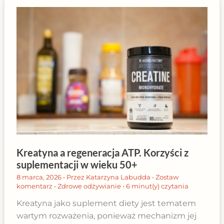
Kreatyna a regeneracja ATP. Korzyści z
suplementacji w wieku 50+
8 marca, 2026
• Przez
Katarzyna Labudda
•
Zostaw
komentarz
•
Zdrowe odżywianie
•
6 minut(y) czytania
Kreatyna jako suplement diety jest tematem
wartym rozważenia, ponieważ mechanizm jej