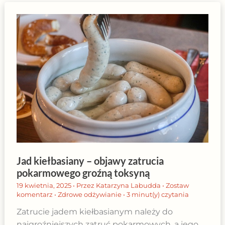
Jad kiełbasiany – objawy zatrucia
pokarmowego groźną toksyną
19 kwietnia, 2025
• Przez
Katarzyna Labudda
•
Zostaw
komentarz
•
Zdrowe odżywianie
•
3 minut(y) czytania
Zatrucie jadem kiełbasianym należy do
najgroźniejszych zatruć pokarmowych, a jego