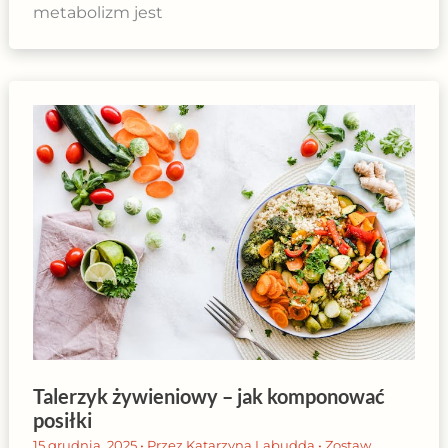
metabolizm jest
Talerzyk żywieniowy – jak komponować
posiłki
15 grudnia, 2025
• Przez
Katarzyna Labudda
•
Zostaw