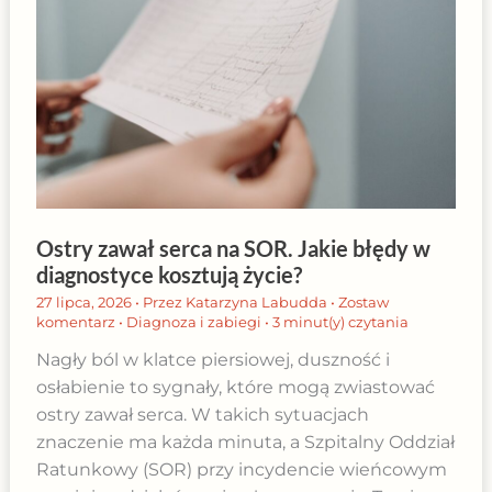
Ostry zawał serca na SOR. Jakie błędy w
diagnostyce kosztują życie?
27 lipca, 2026
• Przez
Katarzyna Labudda
•
Zostaw
komentarz
•
Diagnoza i zabiegi
•
3 minut(y) czytania
Nagły ból w klatce piersiowej, duszność i
osłabienie to sygnały, które mogą zwiastować
ostry zawał serca. W takich sytuacjach
znaczenie ma każda minuta, a Szpitalny Oddział
Ratunkowy (SOR) przy incydencie wieńcowym