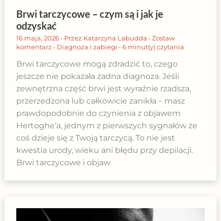
Brwi tarczycowe – czym są i jak je
odzyskać
16 maja, 2026
• Przez
Katarzyna Labudda
•
Zostaw
komentarz
•
Diagnoza i zabiegi
•
6 minut(y) czytania
Brwi tarczycowe mogą zdradzić to, czego
jeszcze nie pokazała żadna diagnoza. Jeśli
zewnętrzna część brwi jest wyraźnie rzadsza,
przerzedzona lub całkowicie zanikła – masz
prawdopodobnie do czynienia z objawem
Hertoghe’a, jednym z pierwszych sygnałów że
coś dzieje się z Twoją tarczycą. To nie jest
kwestia urody, wieku ani błędu przy depilacji.
Brwi tarczycowe i objaw