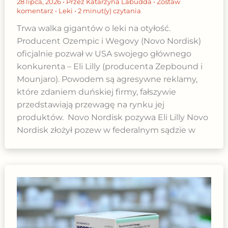
28 lipca, 2026
• Przez
Katarzyna Labudda
•
Zostaw
komentarz
•
Leki
•
2 minut(y) czytania
Trwa walka gigantów o leki na otyłość.
Producent Ozempic i Wegovy (Novo Nordisk)
oficjalnie pozwał w USA swojego głównego
konkurenta – Eli Lilly (producenta Zepbound i
Mounjaro). Powodem są agresywne reklamy,
które zdaniem duńskiej firmy, fałszywie
przedstawiają przewagę na rynku jej
produktów. Novo Nordisk pozywa Eli Lilly Novo
Nordisk złożył pozew w federalnym sądzie w