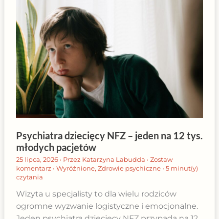
Psychiatra dziecięcy NFZ – jeden na 12 tys.
młodych pacjetów
25 lipca, 2026
• Przez
Katarzyna Labudda
•
Zostaw
komentarz
•
Wyróżnione
,
Zdrowie psychiczne
•
5 minut(y)
czytania
Wizyta u specjalisty to dla wielu rodziców
ogromne wyzwanie logistyczne i emocjonalne.
Jeden psychiatra dziecięcy NFZ przypada na 12