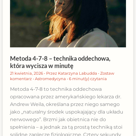
Metoda 4-7-8 – technika oddechowa,
która wycisza w minutę
21 kwietnia, 2026
• Przez
Katarzyna Labudda
•
Zostaw
komentarz
•
Astromedycyna
•
6 minut(y) czytania
Metoda 4-7-8 to technika oddechowa
opracowana przez amerykańskiego lekarza dr.
Andrew Weila, określana przez niego samego
jako „naturalny środek uspokajający dla układu
nerwowego”. Brzmi jak obietnica nie do
spełnienia – a jednak za tą prostą techniką stoi
solidne zaplecze fizjologiczne. Cztery sekundy