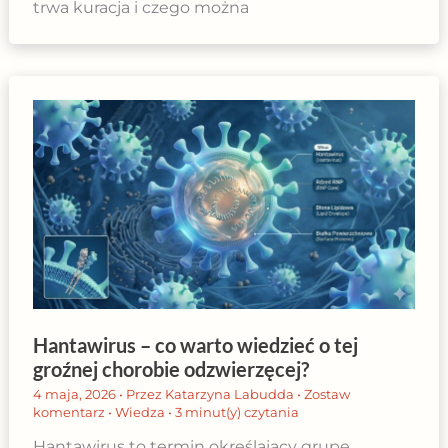
trwa kuracja i czego można
Hantawirus – co warto wiedzieć o tej
groźnej chorobie odzwierzęcej?
4 maja, 2026
• Przez
Katarzyna Labudda
•
Zostaw
komentarz
•
Wiedza
•
3 minut(y) czytania
Hantawirus to termin określający grupę