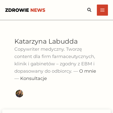
Przejdź
Szukaj
do
treści
Katarzyna Labudda
Copywriter medyczny. Tworzę
content dla firm farmaceutycznych,
klinik i gabinetów – zgodny z EBM i
dopasowany do odbiorcy. —
O mnie
—
Konsultacje