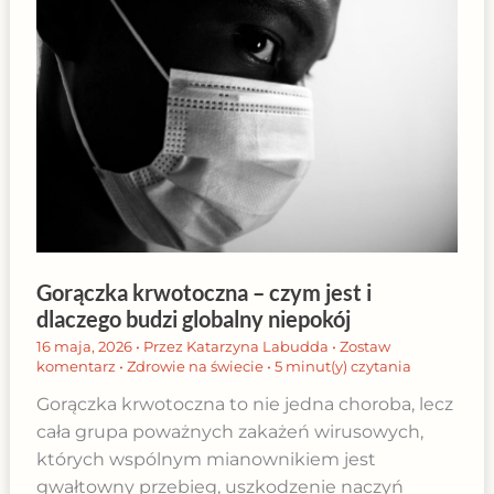
Gorączka krwotoczna – czym jest i
dlaczego budzi globalny niepokój
16 maja, 2026
• Przez
Katarzyna Labudda
•
Zostaw
komentarz
•
Zdrowie na świecie
•
5 minut(y) czytania
Gorączka krwotoczna to nie jedna choroba, lecz
cała grupa poważnych zakażeń wirusowych,
których wspólnym mianownikiem jest
gwałtowny przebieg, uszkodzenie naczyń