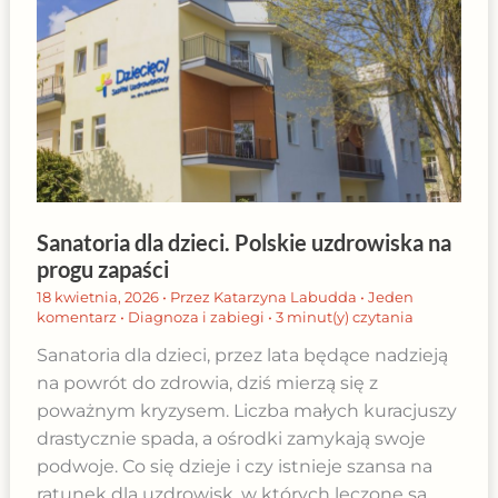
Sanatoria dla dzieci. Polskie uzdrowiska na
progu zapaści
18 kwietnia, 2026
• Przez
Katarzyna Labudda
•
Jeden
komentarz
•
Diagnoza i zabiegi
•
3 minut(y) czytania
Sanatoria dla dzieci, przez lata będące nadzieją
na powrót do zdrowia, dziś mierzą się z
poważnym kryzysem. Liczba małych kuracjuszy
drastycznie spada, a ośrodki zamykają swoje
podwoje. Co się dzieje i czy istnieje szansa na
ratunek dla uzdrowisk, w których leczone są