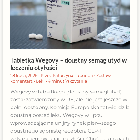
Tabletka Wegovy – doustny semaglutyd w
leczeniu otyłości
28 lipca, 2026
• Przez
Katarzyna Labudda
•
Zostaw
komentarz
•
Leki
•
4 minut(y) czytania
Wegovy w tabletkach (doustny semaglutyd)
został zatwierdzony w UE, ale nie jest jeszcze w
pełni dostępny. Komisja Europejska zatwierdziła
doustną postać leku Wegovy w lipcu,
wprowadzając na unijny rynek pierwszego
doustnego agonistę receptora GLP-1
wskazanego w terapii otyłości. Choć na grupach