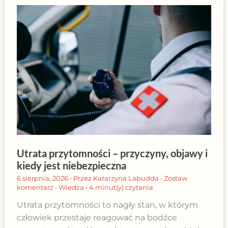
Utrata przytomności – przyczyny, objawy i
kiedy jest niebezpieczna
6 sierpnia, 2026
• Przez
Katarzyna Labudda
•
Zostaw
komentarz
•
Wiedza
•
4 minut(y) czytania
Utrata przytomności to nagły stan, w którym
człowiek przestaje reagować na bodźce