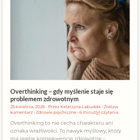
Overthinking – gdy myślenie staje się
problemem zdrowotnym
25 kwietnia, 2026
• Przez
Katarzyna Labudda
•
Zostaw
komentarz
•
Zdrowie psychiczne
•
6 minut(y) czytania
Overthinking to nie cecha charakteru ani
oznaka wrażliwości. To nawyk myślowy, który
ma realne konsekwencje zdrowotne –