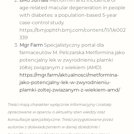
BMJ Jurnals
Metformin and incidence of
age-related macular degeneration in people
with diabetes: a population-based 5-year
case-control study
https://bmjophth.bmj.com/content/11/1/e002
339
Mgr Farm
Specjalistyczny portal dla
farmaceutów M. Pelczarska Metformina jako
potencjalny lek w zwyrodnieniu plamki
żółtej związanym z wiekiem (AMD)
https://mgr.farm/aktualnosci/metformina-
jako-potencjalny-lek-w-zwyrodnieniu-
plamki-zoltej-zwiazanym-z-wiekiem-amd/
Treści mają charakter wyłącznie informacyjny i zostały
opracowane w oparciu o aktualny stan wiedzy oraz
konsultacje specjalistyczne. Treści przygotowane przez
autorów z doświadczeniem w danej dziedzinie i