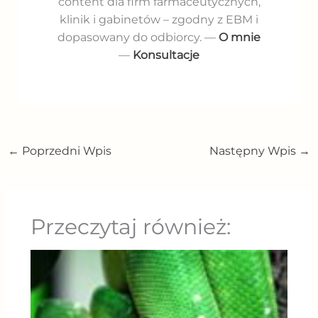
content dla firm farmaceutycznych,
klinik i gabinetów – zgodny z EBM i
dopasowany do odbiorcy. —
O mnie
—
Konsultacje
←
Poprzedni Wpis
Następny Wpis
→
Przeczytaj również: