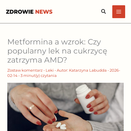
Przejdź
Szukaj
do
treści
Metformina a wzrok: Czy
popularny lek na cukrzycę
zatrzyma AMD?
Zostaw komentarz
•
Leki
• Autor:
Katarzyna Labudda
•
2026-
02-14
•
3 minut(y) czytania