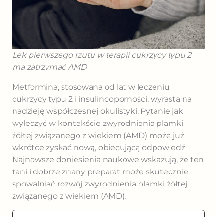
Lek pierwszego rzutu w terapii cukrzycy typu 2
ma zatrzymać AMD
Metformina, stosowana od lat w leczeniu
cukrzycy typu 2 i insulinooporności, wyrasta na
nadzieję współczesnej okulistyki. Pytanie jak
wyleczyć w kontekście zwyrodnienia plamki
żółtej związanego z wiekiem (AMD) może już
wkrótce zyskać nową, obiecującą odpowiedź.
Najnowsze doniesienia naukowe wskazują, że ten
tani i dobrze znany preparat może skutecznie
spowalniać rozwój zwyrodnienia plamki żółtej
związanego z wiekiem (AMD).