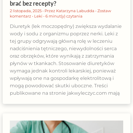
brać bez recepty?
2 listopada, 2025
• Przez
Katarzyna Labudda
•
Zostaw
komentarz
•
Leki
•
6 minut(y) czytania
Diuretyk (lek moczopędny) zwiększa wydalanie
wody i sodu z organizmu poprzez nerki. Leki z
tej grupy odgrywają główną rolę w leczeniu
nadciśnienia tętniczego, niewydolności serca
oraz obrzęków, które wynikają z zatrzymania
płynów w tkankach. Stosowanie diuretyków
wymaga jednak kontroli lekarskiej, ponieważ
wpływają one na gospodarkę elektrolitową i
mogą powodować skutki uboczne. Treści
publikowane na stronie jakwyleczyc.com mają