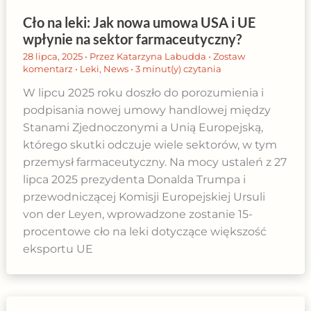
Cło na leki: Jak nowa umowa USA i UE
wpłynie na sektor farmaceutyczny?
28 lipca, 2025
• Przez
Katarzyna Labudda
•
Zostaw
komentarz
•
Leki
,
News
•
3 minut(y) czytania
W lipcu 2025 roku doszło do porozumienia i
podpisania nowej umowy handlowej między
Stanami Zjednoczonymi a Unią Europejską,
którego skutki odczuje wiele sektorów, w tym
przemysł farmaceutyczny. Na mocy ustaleń z 27
lipca 2025 prezydenta Donalda Trumpa i
przewodniczącej Komisji Europejskiej Ursuli
von der Leyen, wprowadzone zostanie 15-
procentowe cło na leki dotyczące większość
eksportu UE