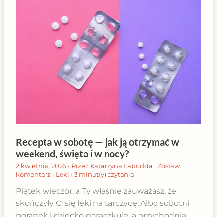
Recepta w sobotę — jak ją otrzymać w
weekend, święta i w nocy?
2 kwietnia, 2026
• Przez
Katarzyna Labudda
•
Zostaw
komentarz
•
Leki
•
3 minut(y) czytania
Piątek wieczór, a Ty właśnie zauważasz, że
skończyły Ci się leki na tarczycę. Albo sobotni
poranek i dziecko gorączkuje, a przychodnia