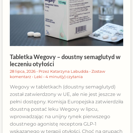
Tabletka Wegovy – doustny semaglutyd w
leczeniu otyłości
28 lipca, 2026
• Przez
Katarzyna Labudda
•
Zostaw
komentarz
•
Leki
•
4 minut(y) czytania
Wegovy w tabletkach (doustny semaglutyd)
został zatwierdzony w UE, ale nie jest jeszcze w
pełni dostępny. Komisja Europejska zatwierdziła
doustną postać leku Wegovy w lipcu,
wprowadzając na unijny rynek pierwszego
doustnego agonistę receptora GLP-1
wskazanego w terapii otyłości. Choć na grupach