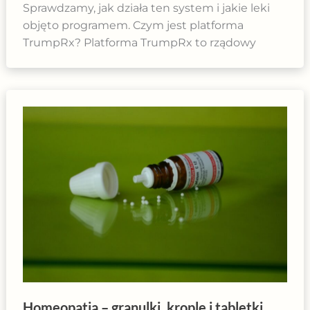
Sprawdzamy, jak działa ten system i jakie leki
objęto programem. Czym jest platforma
TrumpRx? Platforma TrumpRx to rządowy
Homeopatia – granulki, krople i tabletki