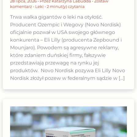
28 lipca, 2026
• Przez
Katarzyna Labudda
•
Zostaw
komentarz
•
Leki
•
2 minut(y) czytania
Trwa walka gigantów o leki na otyłość.
Producent Ozempic i Wegovy (Novo Nordisk)
oficjalnie pozwał w USA swojego głównego
konkurenta – Eli Lilly (producenta Zepbound i
Mounjaro). Powodem są agresywne reklamy,
które zdaniem duńskiej firmy, fałszywie
przedstawiają przewagę na rynku jej
produktów. Novo Nordisk pozywa Eli Lilly Novo
Nordisk złożył pozew w federalnym sądzie w […]