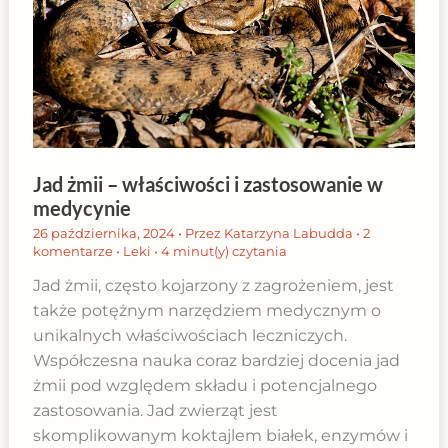
Jad żmii – właściwości i zastosowanie w
medycynie
26 października, 2024
• Przez
Katarzyna Labudda
•
2
komentarze
•
Leki
•
4 minut(y) czytania
Jad żmii, często kojarzony z zagrożeniem, jest
także potężnym narzędziem medycznym o
unikalnych właściwościach leczniczych.
Współczesna nauka coraz bardziej docenia jad
żmii pod względem składu i potencjalnego
zastosowania. Jad zwierząt jest
skomplikowanym koktajlem białek, enzymów i