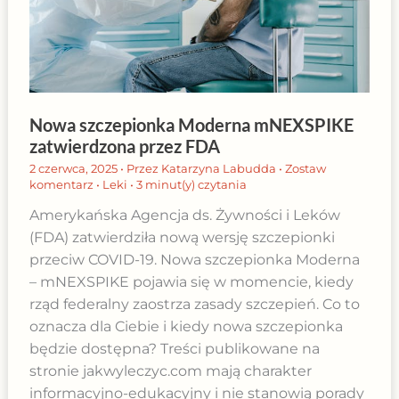
Nowa szczepionka Moderna mNEXSPIKE
zatwierdzona przez FDA
2 czerwca, 2025
• Przez
Katarzyna Labudda
•
Zostaw
komentarz
•
Leki
•
3 minut(y) czytania
Amerykańska Agencja ds. Żywności i Leków
(FDA) zatwierdziła nową wersję szczepionki
przeciw COVID-19. Nowa szczepionka Moderna
– mNEXSPIKE pojawia się w momencie, kiedy
rząd federalny zaostrza zasady szczepień. Co to
oznacza dla Ciebie i kiedy nowa szczepionka
będzie dostępna? Treści publikowane na
stronie jakwyleczyc.com mają charakter
informacyjno-edukacyjny i nie stanowią porady