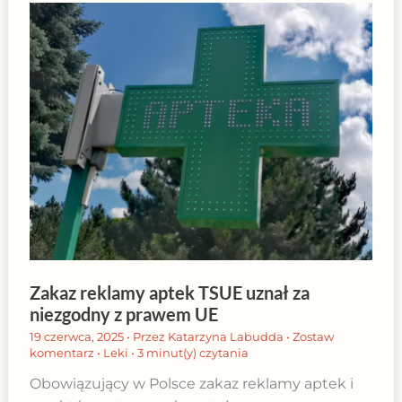
Zakaz reklamy aptek TSUE uznał za
niezgodny z prawem UE
19 czerwca, 2025
• Przez
Katarzyna Labudda
•
Zostaw
komentarz
•
Leki
•
3 minut(y) czytania
Obowiązujący w Polsce zakaz reklamy aptek i