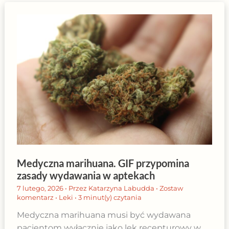
Medyczna marihuana. GIF przypomina
zasady wydawania w aptekach
7 lutego, 2026
• Przez
Katarzyna Labudda
•
Zostaw
komentarz
•
Leki
•
3 minut(y) czytania
Medyczna marihuana musi być wydawana
pacjentom wyłącznie jako lek recepturowy w