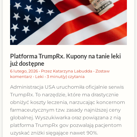
Platforma TrumpRx. Kupony na tanie leki
już dostępne
6 lutego, 2026
• Przez
Katarzyna Labudda
•
Zostaw
komentarz
•
Leki
•
3 minut(y) czytania
Administracja USA uruchomiła oficjalnie serwis
TrumpRx. To narzędzie, które ma drastycznie
obniżyć koszty leczenia, narzucając koncernom
farmaceutycznym tzw. zasady najniższej ceny
globalnej. Wyszukiwarka oraz powiązana z nią
platforma TrumpRx gov pozwalają pacjentom
uzyskać zniżki sięgające nawet 90%.