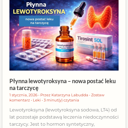
Płynna lewotyroksyna – nowa postać leku
na tarczycę
1 stycznia, 2026
• Przez
Katarzyna Labudda
•
Zostaw
komentarz
•
Leki
•
3 minut(y) czytania
Lewotyroksyna (lewotyroksyna sodowa, LT4) od
lat pozostaje podstawą leczenia niedoczynności
tarczycy. Jest to hormon syntetyczny,