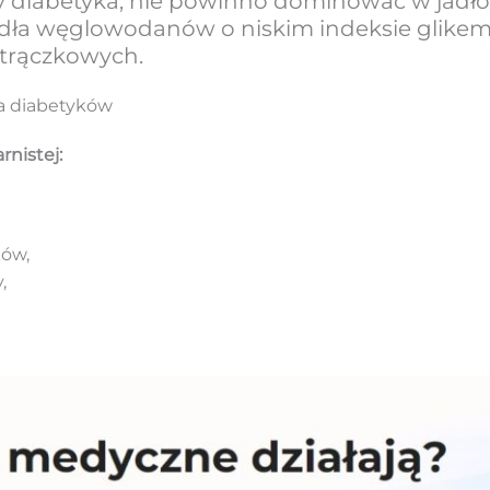
ty diabetyka, nie powinno dominować w jadło
ródła węglowodanów o niskim indeksie glikemi
strączkowych.
dla diabetyków
rnistej:
ków,
,