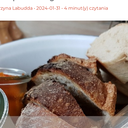
rzyna Labudda
•
2024-01-31
•
4 minut(y) czytania