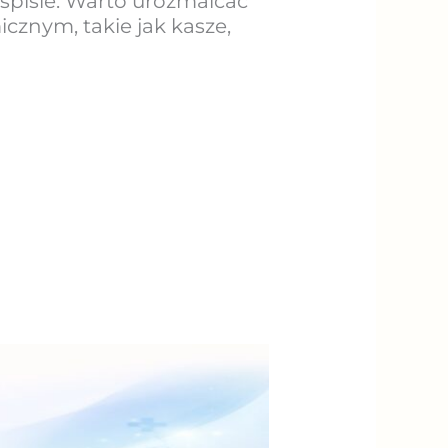
spisie. Warto urozmaicać
cznym, takie jak kasze,