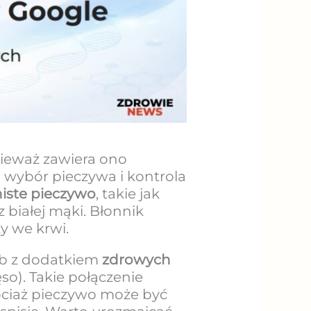
ieważ zawiera ono
wybór pieczywa i kontrola
niste pieczywo
, takie jak
z białej mąki. Błonnik
y we krwi.
eb z dodatkiem
zdrowych
ęso). Takie połączenie
hociaż pieczywo może być