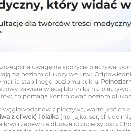
szczególną uwagę na spożycie pieczywa, pon
ają na poziom glukozy we krwi. Odpowiedni 
rzymania stabilnego poziomu cukru.
Pełnoziar
iszowy, zawiera więcej błonnika niż pieczywo 
krów, co pomaga kontrolować poziom glukoz
e węglowodanów z pieczywa, warto jeść chl
wa z oliwek) i białka
(np. jajka, ser, chude mi
e krwi i zapewnia dłuższe uczucie sytości. C