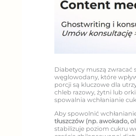
Diabetycy muszą zwracać 
węglowodany, które wpływ
porcji są kluczowe dla ut
chleb razowy, żytni lub ork
spowalnia wchłanianie cu
Aby spowolnić wchłaniani
tłuszczów (np. awokado, oli
stabilizuje poziom cukru w