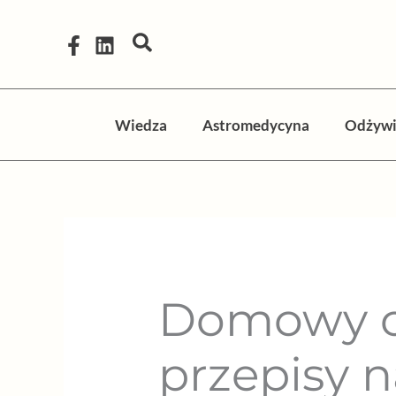
Przejdź
do
Szukaj
treści
Wiedza
Astromedycyna
Odżywi
Domowy ch
przepisy 