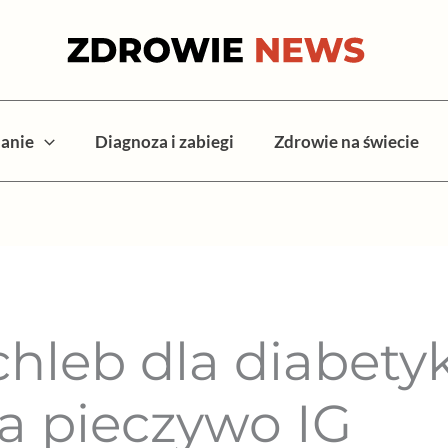
anie
Diagnoza i zabiegi
Zdrowie na świecie
leb dla diabety
na pieczywo IG