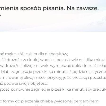
mąkę, sól i cukier dla diabetyków;
 drożdże w ciepłej wodzie i pozostawić na kilka minut,
drożdże i oliwę z oliwek, wymieszać dokładnie, aż składn
blat i zagnieść je przez kilka minut, aż będzie elastyczne 
arowanej oliwą misce, przykryj je ściereczką i pozostaw
aż podwoi swoją objętość;
ętość, ponownie zagnieć je przez kilka minut, aby zred
do formy do pieczenia chleba wyłożonej pergaminem;