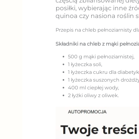
częścią zbilansowanej die
posiłki, wybierając inne ź
quinoa czy nasiona roślin 
Przepis na chleb pełnoziarnisty 
Składniki na chleb z mąki pełnozia
500 g mąki pełnoziarnistej,
1 łyżeczka soli,
1 łyżeczka cukru dla diabety
1 łyżeczka suszonych drożdży
400 ml ciepłej wody,
2 łyżki oliwy z oliwek.