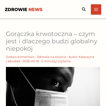
Przejdź
Szukaj
do
treści
Gorączka krwotoczna – czym
jest i dlaczego budzi globalny
niepokój
Zostaw komentarz
•
Zdrowie na świecie
• Autor:
Katarzyna
Labudda
•
2026-05-16
•
5 minut(y) czytania