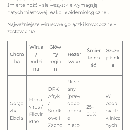
śmiertelność – ale wszystkie wymagają
natychmiastowej reakcji epidemiologicznej.
Najważniejsze wirusowe gorączki krwotoczne –
zestawienie
Wirus
Głów
Śmier
Szcze
Choro
/
ny
Rezer
telno
pionk
ba
rodzi
regio
wuar
ść
a
na
n
Niezn
DRK,
any
Afryk
(praw
W
Ebola
Gorąc
a
dopo
bada
virus /
25–
zka
Środk
dobni
niach
Filovir
80%
Ebola
owa i
e
klinicz
idae
Zacho
nieto
nych