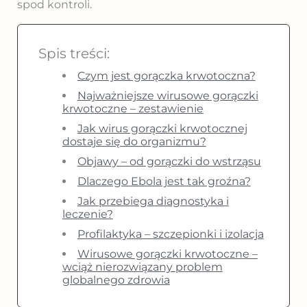
spod kontroli.
Spis treści:
Czym jest gorączka krwotoczna?
Najważniejsze wirusowe gorączki
krwotoczne – zestawienie
Jak wirus gorączki krwotocznej
dostaje się do organizmu?
Objawy – od gorączki do wstrząsu
Dlaczego Ebola jest tak groźna?
Jak przebiega diagnostyka i
leczenie?
Profilaktyka – szczepionki i izolacja
Wirusowe gorączki krwotoczne –
wciąż nierozwiązany problem
globalnego zdrowia