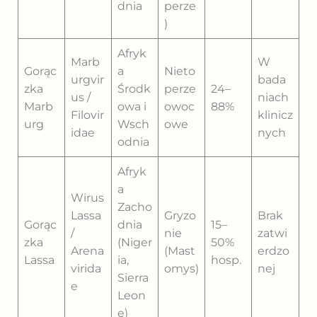
dnia
perze
)
Afryk
Marb
W
Gorąc
a
Nieto
urgvir
bada
zka
Środk
perze
24–
us /
niach
Marb
owa i
owoc
88%
Filovir
klinicz
urg
Wsch
owe
idae
nych
odnia
Afryk
a
Wirus
Zacho
Lassa
Gryzo
Brak
Gorąc
dnia
15–
/
nie
zatwi
zka
(Niger
50%
Arena
(Mast
erdzo
Lassa
ia,
hosp.
virida
omys)
nej
Sierra
e
Leon
e)