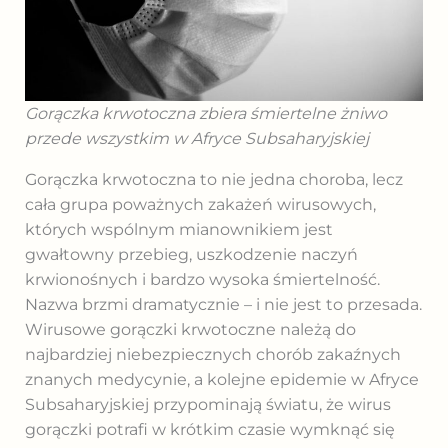
Gorączka krwotoczna zbiera śmiertelne żniwo
przede wszystkim w Afryce Subsaharyjskiej
Gorączka krwotoczna to nie jedna choroba, lecz
cała grupa poważnych zakażeń wirusowych,
których wspólnym mianownikiem jest
gwałtowny przebieg, uszkodzenie naczyń
krwionośnych i bardzo wysoka śmiertelność.
Nazwa brzmi dramatycznie – i nie jest to przesada.
Wirusowe gorączki krwotoczne należą do
najbardziej niebezpiecznych chorób zakaźnych
znanych medycynie, a kolejne epidemie w Afryce
Subsaharyjskiej przypominają światu, że wirus
gorączki potrafi w krótkim czasie wymknąć się