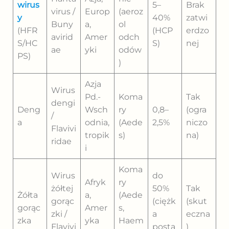
wirus
5–
Brak
virus /
Europ
(aeroz
y
40%
zatwi
Buny
a,
ol
(HFR
(HCP
erdzo
avirid
Amer
odch
S/HC
S)
nej
ae
yki
odów
PS)
)
Azja
Wirus
Pd.-
Koma
Tak
dengi
Deng
Wsch
ry
0,8–
(ogra
/
a
odnia,
(Aede
2,5%
niczo
Flavivi
tropik
s)
na)
ridae
i
Koma
Wirus
do
Afryk
ry
żółtej
50%
Tak
Żółta
a,
(Aede
gorąc
(ciężk
(skut
gorąc
Amer
s,
zki /
a
eczna
zka
yka
Haem
Flavivi
posta
)