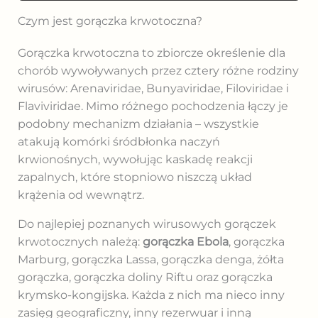
Czym jest gorączka krwotoczna?
Gorączka krwotoczna to zbiorcze określenie dla
chorób wywoływanych przez cztery różne rodziny
wirusów: Arenaviridae, Bunyaviridae, Filoviridae i
Flaviviridae. Mimo różnego pochodzenia łączy je
podobny mechanizm działania – wszystkie
atakują komórki śródbłonka naczyń
krwionośnych, wywołując kaskadę reakcji
zapalnych, które stopniowo niszczą układ
krążenia od wewnątrz.
Do najlepiej poznanych wirusowych gorączek
krwotocznych należą:
gorączka Ebola
, gorączka
Marburg, gorączka Lassa, gorączka denga, żółta
gorączka, gorączka doliny Riftu oraz gorączka
krymsko-kongijska. Każda z nich ma nieco inny
zasięg geograficzny, inny rezerwuar i inną