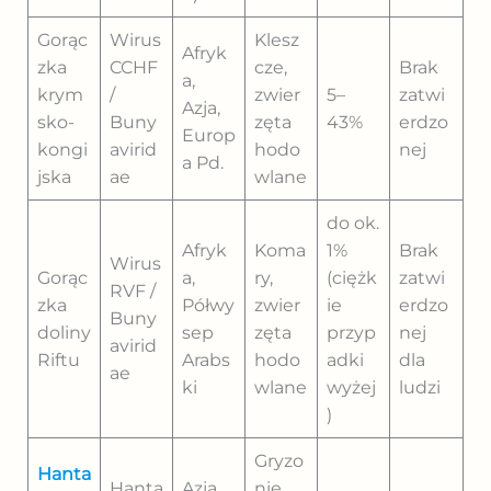
Gorąc
Wirus
Klesz
Afryk
zka
CCHF
cze,
Brak
a,
krym
/
zwier
5–
zatwi
Azja,
sko-
Buny
zęta
43%
erdzo
Europ
kongi
avirid
hodo
nej
a Pd.
jska
ae
wlane
do ok.
Afryk
Koma
1%
Brak
Wirus
Gorąc
a,
ry,
(ciężk
zatwi
RVF /
zka
Półwy
zwier
ie
erdzo
Buny
doliny
sep
zęta
przyp
nej
avirid
Riftu
Arabs
hodo
adki
dla
ae
ki
wlane
wyżej
ludzi
)
Gryzo
Hanta
Hanta
Azja,
nie