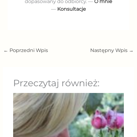
dopasowany do odbiorcy. —
O mnie
—
Konsultacje
←
Poprzedni Wpis
Następny Wpis
→
Przeczytaj również: