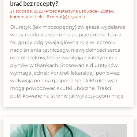
brać bez recepty?
2 listopada, 2025
• Przez
Katarzyna Labudda
•
Zostaw
komentarz
•
Leki
•
6 minut(y) czytania
Diuretyk (lek moczopędny) zwiększa wydalanie
wody i sodu z organizmu poprzez nerki. Leki z
tej grupy odgrywają główną rolę w leczeniu
nadciśnienia tętniczego, niewydolności serca
oraz obrzęków, które wynikają z zatrzymania
płynów w tkankach. Stosowanie diuretyków
wymaga jednak kontroli lekarskiej, ponieważ
wpływają one na gospodarkę elektrolitową i
mogą powodować skutki uboczne. Treści
publikowane na stronie jakwyleczyc.com mają