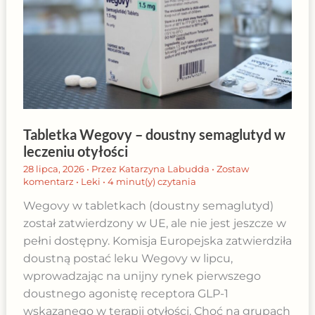
Tabletka Wegovy – doustny semaglutyd w
leczeniu otyłości
28 lipca, 2026
• Przez
Katarzyna Labudda
•
Zostaw
komentarz
•
Leki
•
4 minut(y) czytania
Wegovy w tabletkach (doustny semaglutyd)
został zatwierdzony w UE, ale nie jest jeszcze w
pełni dostępny. Komisja Europejska zatwierdziła
doustną postać leku Wegovy w lipcu,
wprowadzając na unijny rynek pierwszego
doustnego agonistę receptora GLP-1
wskazanego w terapii otyłości. Choć na grupach