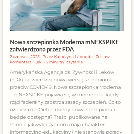
Nowa szczepionka Moderna mNEXSPIKE
zatwierdzona przez FDA
2 czerwca, 2025
• Przez
Katarzyna Labudda
•
Zostaw
komentarz
•
Leki
•
3 minut(y) czytania
Amerykańska Agencja ds. Żywności i Leków
(FDA) zatwierdziła nową wersję szczepionki
przeciw COVID-19. Nowa szczepionka Moderna
– mNEXSPIKE pojawia się w momencie, kiedy
rząd federalny zaostrza zasady szczepień. Co to
oznacza dla Ciebie i kiedy nowa szczepionka
będzie dostępna? Treści publikowane na
stronie jakwyleczyc.com mają charakter
informacyjno-edukacyjny i nie stanowią porady