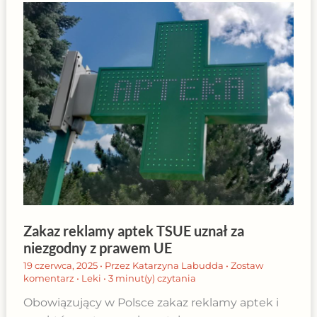
Zakaz reklamy aptek TSUE uznał za
niezgodny z prawem UE
19 czerwca, 2025
• Przez
Katarzyna Labudda
•
Zostaw
komentarz
•
Leki
•
3 minut(y) czytania
Obowiązujący w Polsce zakaz reklamy aptek i