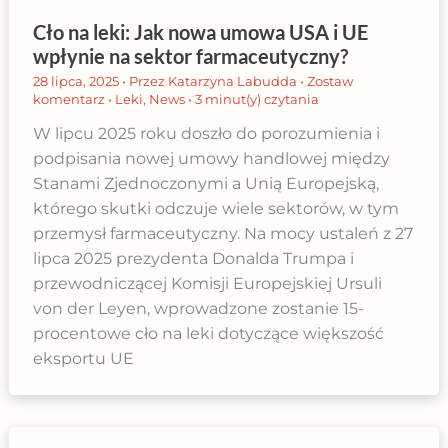
Cło na leki: Jak nowa umowa USA i UE
wpłynie na sektor farmaceutyczny?
28 lipca, 2025
• Przez
Katarzyna Labudda
•
Zostaw
komentarz
•
Leki
,
News
•
3 minut(y) czytania
W lipcu 2025 roku doszło do porozumienia i
podpisania nowej umowy handlowej między
Stanami Zjednoczonymi a Unią Europejską,
którego skutki odczuje wiele sektorów, w tym
przemysł farmaceutyczny. Na mocy ustaleń z 27
lipca 2025 prezydenta Donalda Trumpa i
przewodniczącej Komisji Europejskiej Ursuli
von der Leyen, wprowadzone zostanie 15-
procentowe cło na leki dotyczące większość
eksportu UE