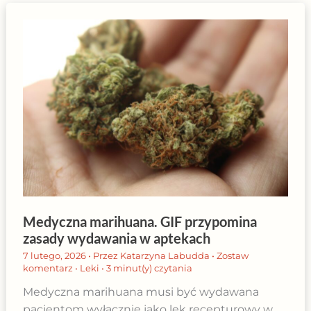
Medyczna marihuana. GIF przypomina
zasady wydawania w aptekach
7 lutego, 2026
• Przez
Katarzyna Labudda
•
Zostaw
komentarz
•
Leki
•
3 minut(y) czytania
Medyczna marihuana musi być wydawana
pacjentom wyłącznie jako lek recepturowy w