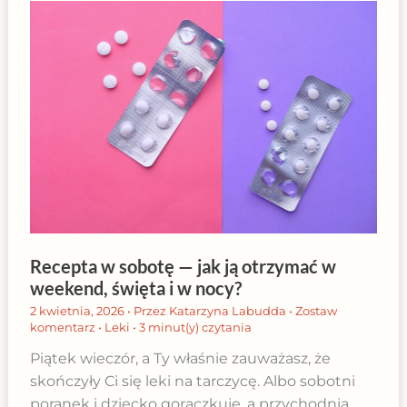
Recepta w sobotę — jak ją otrzymać w
weekend, święta i w nocy?
2 kwietnia, 2026
• Przez
Katarzyna Labudda
•
Zostaw
komentarz
•
Leki
•
3 minut(y) czytania
Piątek wieczór, a Ty właśnie zauważasz, że
skończyły Ci się leki na tarczycę. Albo sobotni
poranek i dziecko gorączkuje, a przychodnia