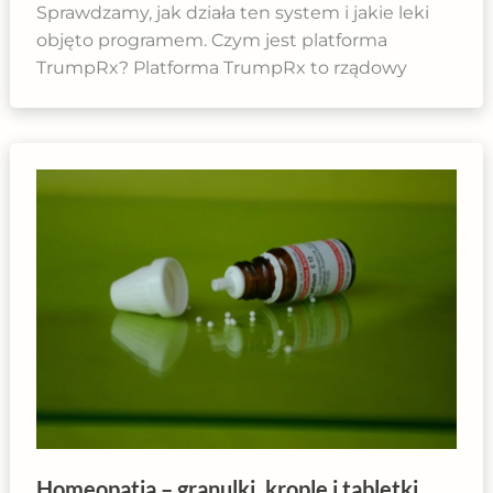
Sprawdzamy, jak działa ten system i jakie leki
objęto programem. Czym jest platforma
TrumpRx? Platforma TrumpRx to rządowy
Homeopatia – granulki, krople i tabletki