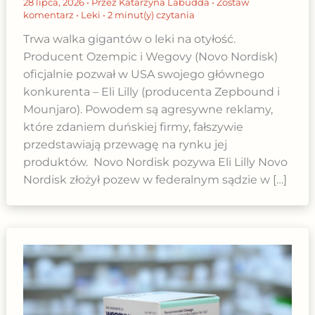
28 lipca, 2026
• Przez
Katarzyna Labudda
•
Zostaw
komentarz
•
Leki
•
2 minut(y) czytania
Trwa walka gigantów o leki na otyłość.
Producent Ozempic i Wegovy (Novo Nordisk)
oficjalnie pozwał w USA swojego głównego
konkurenta – Eli Lilly (producenta Zepbound i
Mounjaro). Powodem są agresywne reklamy,
które zdaniem duńskiej firmy, fałszywie
przedstawiają przewagę na rynku jej
produktów. Novo Nordisk pozywa Eli Lilly Novo
Nordisk złożył pozew w federalnym sądzie w […]