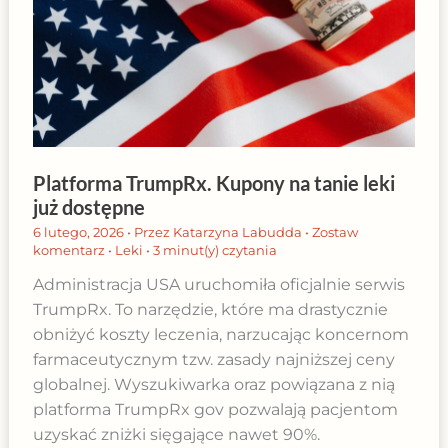
Platforma TrumpRx. Kupony na tanie leki
już dostępne
6 lutego, 2026
• Przez
Katarzyna Labudda
•
Zostaw
komentarz
•
Leki
•
3 minut(y) czytania
Administracja USA uruchomiła oficjalnie serwis
TrumpRx. To narzędzie, które ma drastycznie
obniżyć koszty leczenia, narzucając koncernom
farmaceutycznym tzw. zasady najniższej ceny
globalnej. Wyszukiwarka oraz powiązana z nią
platforma TrumpRx gov pozwalają pacjentom
uzyskać zniżki sięgające nawet 90%.