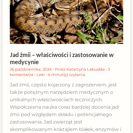
Jad żmii – właściwości i zastosowanie w
medycynie
26 października, 2024
• Przez
Katarzyna Labudda
•
2
komentarze
•
Leki
•
4 minut(y) czytania
Jad żmii, często kojarzony z zagrożeniem, jest
także potężnym narzędziem medycznym o
unikalnych właściwościach leczniczych.
Współczesna nauka coraz bardziej docenia jad
żmii pod względem składu i potencjalnego
zastosowania. Jad zwierząt jest
skomplikowanym koktajlem białek, enzymów i