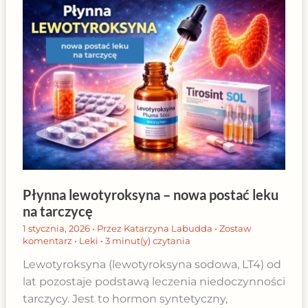
Płynna lewotyroksyna – nowa postać leku
na tarczycę
1 stycznia, 2026
• Przez
Katarzyna Labudda
•
Zostaw
komentarz
•
Leki
•
3 minut(y) czytania
Lewotyroksyna (lewotyroksyna sodowa, LT4) od
lat pozostaje podstawą leczenia niedoczynności
tarczycy. Jest to hormon syntetyczny,