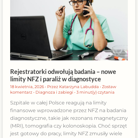
Rejestratorki odwołują badania – nowe
limity NFZ i paraliż w diagnostyce
18 kwietnia, 2026
• Przez
Katarzyna Labudda
•
Zostaw
komentarz
•
Diagnoza i zabiegi
•
3 minut(y) czytania
Szpitale w całej Polsce reagują na limity
finansowe wprowadzone przez NFZ na badania
diagnostyczne, takie jak rezonans magnetyczny
(MRI), tomografia czy kolonoskopia. Choć sprzęt
jest gotowy do pracy, limity NFZ zmusiły wiele