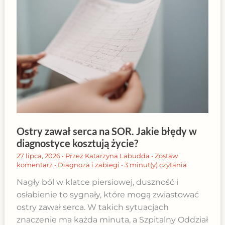
Ostry zawał serca na SOR. Jakie błędy w
diagnostyce kosztują życie?
27 lipca, 2026
• Przez
Katarzyna Labudda
•
Zostaw
komentarz
•
Diagnoza i zabiegi
•
3 minut(y) czytania
Nagły ból w klatce piersiowej, duszność i
osłabienie to sygnały, które mogą zwiastować
ostry zawał serca. W takich sytuacjach
znaczenie ma każda minuta, a Szpitalny Oddział