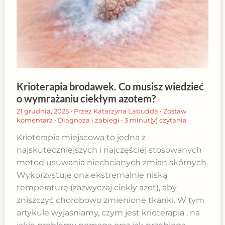
Krioterapia brodawek. Co musisz wiedzieć
o wymrażaniu ciekłym azotem?
21 grudnia, 2025
• Przez
Katarzyna Labudda
•
Zostaw
komentarz
•
Diagnoza i zabiegi
•
3 minut(y) czytania
Krioterapia miejscowa to jedna z
najskuteczniejszych i najczęściej stosowanych
metod usuwania niechcianych zmian skórnych.
Wykorzystuje ona ekstremalnie niską
temperaturę (zazwyczaj ciekły azot), aby
zniszczyć chorobowo zmienione tkanki. W tym
artykule wyjaśniamy, czym jest krioterapia , na