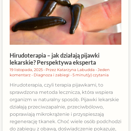
Hirudoterapia – jak działają pijawki
lekarskie? Perspektywa eksperta
19 listopada, 2025
• Przez
Katarzyna Labudda
•
Jeden
komentarz
•
Diagnoza i zabiegi
•
5 minut(y) czytania
Hirudoterapia, czyli terapia pijawkami, to
sprawdzona metoda lecznicza, która wspiera
organizm w naturalny sposób. Pijawki lekarskie
działają przeciwzapalnie, przeciwbólowo,
poprawiają mikrokrążenie i przyspieszają
regenerację tkanek. Choć wiele osób podchodzi
do zabiegu z obawą, doświadczenie pokazuje,