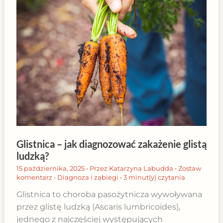
Glistnica – jak diagnozować zakażenie glistą
ludzką?
15 października, 2025
• Przez
Katarzyna Labudda
•
Zostaw
komentarz
•
Diagnoza i zabiegi
•
3 minut(y) czytania
Glistnica to choroba pasożytnicza wywoływana
przez glistę ludzką (Ascaris lumbricoides),
jednego z najczęściej występujących