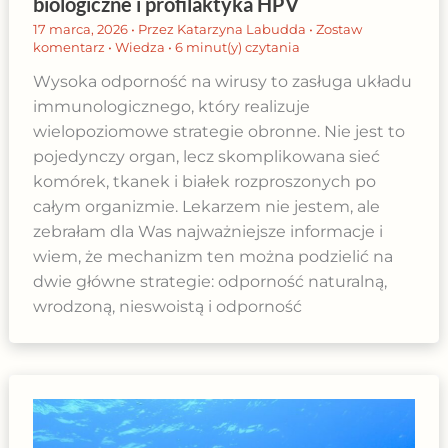
biologiczne i profilaktyka HPV
17 marca, 2026
• Przez
Katarzyna Labudda
•
Zostaw
komentarz
•
Wiedza
•
6 minut(y) czytania
Wysoka odporność na wirusy to zasługa układu
immunologicznego, który realizuje
wielopoziomowe strategie obronne. Nie jest to
pojedynczy organ, lecz skomplikowana sieć
komórek, tkanek i białek rozproszonych po
całym organizmie. Lekarzem nie jestem, ale
zebrałam dla Was najważniejsze informacje i
wiem, że mechanizm ten można podzielić na
dwie główne strategie: odporność naturalną,
wrodzoną, nieswoistą i odporność