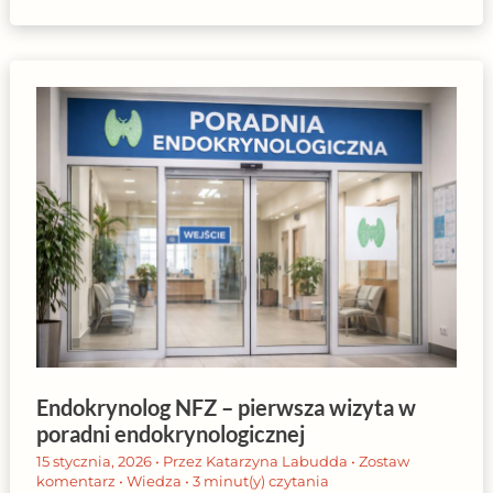
Endokrynolog NFZ – pierwsza wizyta w
poradni endokrynologicznej
15 stycznia, 2026
• Przez
Katarzyna Labudda
•
Zostaw
komentarz
•
Wiedza
•
3 minut(y) czytania