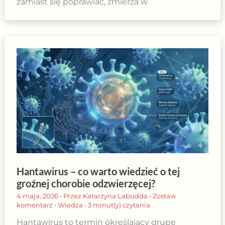
zamiast się poprawiać, zmierza w
Hantawirus – co warto wiedzieć o tej
groźnej chorobie odzwierzęcej?
4 maja, 2026
• Przez
Katarzyna Labudda
•
Zostaw
komentarz
•
Wiedza
•
3 minut(y) czytania
Hantawirus to termin określający grupę