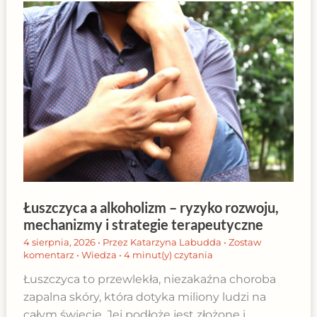
Łuszczyca a alkoholizm – ryzyko rozwoju,
mechanizmy i strategie terapeutyczne
4 sierpnia, 2026
• Przez
Katarzyna Labudda
•
Zostaw
komentarz
•
Wiedza
•
4 minut(y) czytania
Łuszczyca to przewlekła, niezakaźna choroba
zapalna skóry, która dotyka miliony ludzi na
całym świecie. Jej podłoże jest złożone i