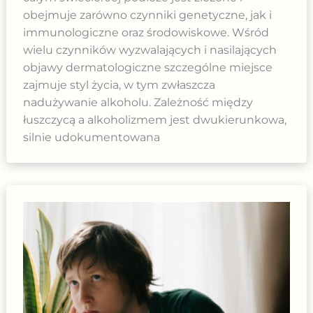
obejmuje zarówno czynniki genetyczne, jak i
immunologiczne oraz środowiskowe. Wśród
wielu czynników wyzwalających i nasilających
objawy dermatologiczne szczególne miejsce
zajmuje styl życia, w tym zwłaszcza
nadużywanie alkoholu. Zależność między
łuszczycą a alkoholizmem jest dwukierunkowa,
silnie udokumentowana