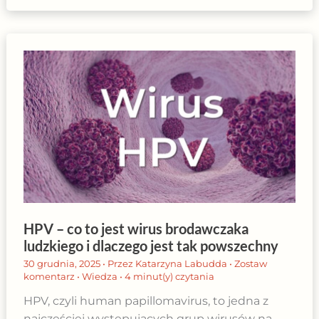
HPV – co to jest wirus brodawczaka
ludzkiego i dlaczego jest tak powszechny
30 grudnia, 2025
• Przez
Katarzyna Labudda
•
Zostaw
komentarz
•
Wiedza
•
4 minut(y) czytania
HPV, czyli human papillomavirus, to jedna z
najczęściej występujących grup wirusów na