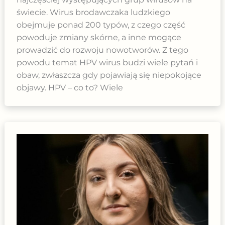
świecie. Wirus brodawczaka ludzkiego
obejmuje ponad 200 typów, z czego część
powoduje zmiany skórne, a inne mogące
prowadzić do rozwoju nowotworów. Z tego
powodu temat HPV wirus budzi wiele pytań i
obaw, zwłaszcza gdy pojawiają się niepokojące
objawy. HPV – co to? Wiele