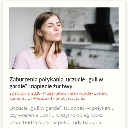
Zaburzenia połykania, uczucie „guli w
gardle” i napięcie żuchwy
28 stycznia, 2026
• Przez
Katarzyna Labudda
•
Zostaw
komentarz
•
Wiedza
•
3 minut(y) czytania
Uczucie „guli w gardle”, trudności w połykaniu
czy wrażenie ucisku w szyi to dolegliwości,
które budzą duży niepokój. Gdy badania