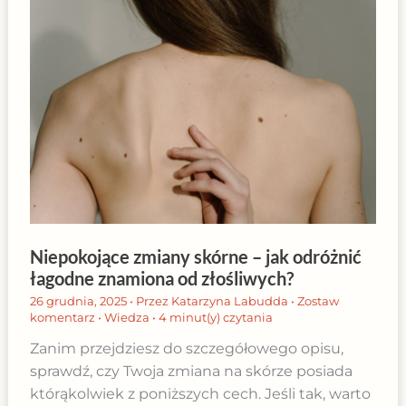
Niepokojące zmiany skórne – jak odróżnić
łagodne znamiona od złośliwych?
26 grudnia, 2025
• Przez
Katarzyna Labudda
•
Zostaw
komentarz
•
Wiedza
•
4 minut(y) czytania
Zanim przejdziesz do szczegółowego opisu,
sprawdź, czy Twoja zmiana na skórze posiada
którąkolwiek z poniższych cech. Jeśli tak, warto