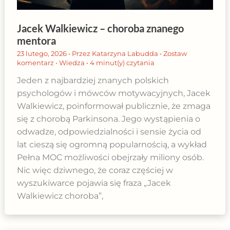
Jacek Walkiewicz – choroba znanego
mentora
23 lutego, 2026
• Przez
Katarzyna Labudda
•
Zostaw
komentarz
•
Wiedza
•
4 minut(y) czytania
Jeden z najbardziej znanych polskich
psychologów i mówców motywacyjnych, Jacek
Walkiewicz, poinformował publicznie, że zmaga
się z chorobą Parkinsona. Jego wystąpienia o
odwadze, odpowiedzialności i sensie życia od
lat cieszą się ogromną popularnością, a wykład
Pełna MOC możliwości obejrzały miliony osób.
Nic więc dziwnego, że coraz częściej w
wyszukiwarce pojawia się fraza „Jacek
Walkiewicz choroba”,